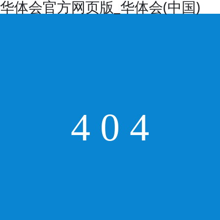
华体会官方网页版_华体会(中国)
4
0
4