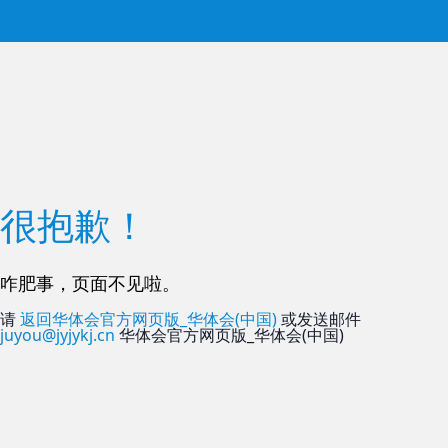
很抱歉！
咋肥事，页面不见啦。
请
返回华体会官方网页版_华体会(中国)
或发送邮件
juyou@jyjykj.cn
华体会官方网页版_华体会(中国)