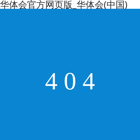
华体会官方网页版_华体会(中国)
4
0
4