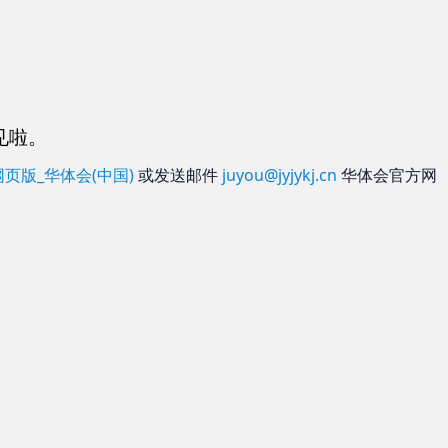
！
见啦。
页版_华体会(中国)
或发送邮件
juyou@jyjykj.cn
华体会官方网